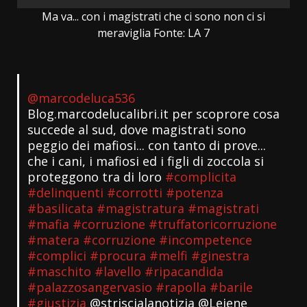
Ma va... con i magistrati che ci sono non ci si
meraviglia Fonte: LA 7
@marcodeluca536
Blog.marcodelucalibri.it per scoprore cosa
succede al sud, dove magistrati sono
peggio dei mafiosi... con tanto di prove...
che i cani, i mafiosi ed i figli di zoccola si
proteggono tra di loro
#complicita
#delinquenti
#corrotti
#potenza
#basilicata
#magistratura
#magistrati
#mafia
#corruzione
#truffatoricorruzione
#matera
#corruzione
#incompetence
#complici
#procura
#melfi
#ginestra
#maschito
#lavello
#ripacandida
#palazzosangervasio
#rapolla
#barile
#giustizia
@striscialanotizia @Leiene