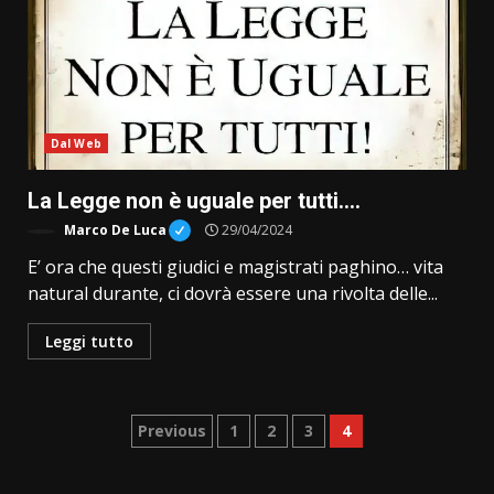
Dal Web
La Legge non è uguale per tutti….
Marco De Luca
29/04/2024
E’ ora che questi giudici e magistrati paghino… vita
natural durante, ci dovrà essere una rivolta delle...
Leggi tutto
Paginazione
Previous
1
2
3
4
degli