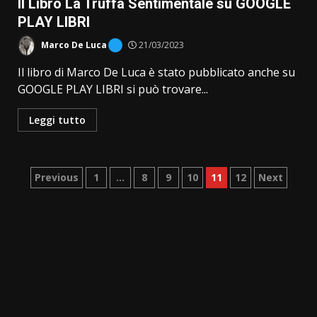
Il Libro La Truffa Sentimentale su GOOGLE
PLAY LIBRI
Marco De Luca
21/03/2023
Il libro di Marco De Luca è stato pubblicato anche su
GOOGLE PLAY LIBRI si può trovare...
Leggi tutto
Paginazione
Previous
1
…
8
9
10
11
12
Next
degli
articoli