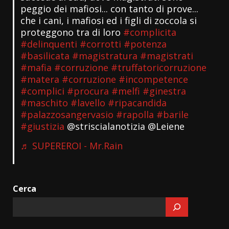
peggio dei mafiosi... con tanto di prove...
che i cani, i mafiosi ed i figli di zoccola si
proteggono tra di loro
#complicita
#delinquenti
#corrotti
#potenza
#basilicata
#magistratura
#magistrati
#mafia
#corruzione
#truffatoricorruzione
#matera
#corruzione
#incompetence
#complici
#procura
#melfi
#ginestra
#maschito
#lavello
#ripacandida
#palazzosangervasio
#rapolla
#barile
#giustizia
@striscialanotizia @Leiene
♬ SUPEREROI - Mr.Rain
Cerca